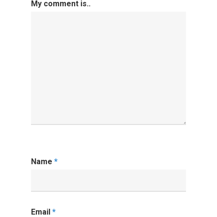
My comment is..
Name
*
Email
*