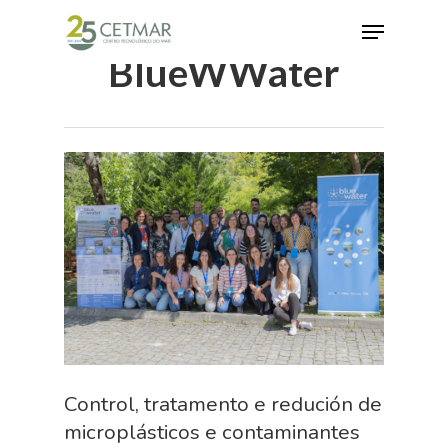
BlueWWater
Hit enter to search or ESC to close
Control, tratamento e redución de
microplásticos e contaminantes