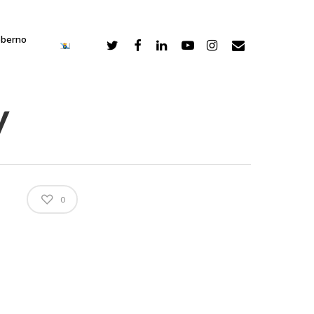
oberno
y
0