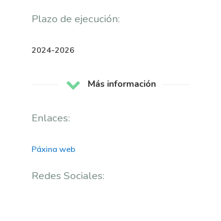
Plazo de ejecución:
2024-2026
Más información
Nós
Enlaces:
Novidades
Organización
Páxina web
Directorio De Persoal
Proxectos
Eventos
Padroado
Redes Sociales:
Novidades
Publicacións
Identidade Corporativa
Contratación
Memoria
Manual De Identidad
Contacto