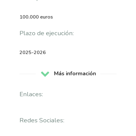
100.000 euros
Plazo de ejecución:
2025-2026
Más información
Nós
Enlaces:
Novidades
Organización
Directorio De Persoal
Redes Sociales:
Proxectos
Eventos
Padroado
Novidades