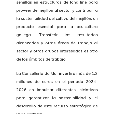
semillas en estructuras de long line para
proveer de mejillón al sector y contribuir a
la sostenibilidad del cultivo del mejillón, un
producto esencial para la acuicultura
gallega. Transferir los resultados
alcanzados y otras áreas de trabajo al
sector y otros grupos interesados es otro
de los ámbitos de trabajo
Nosotros
La Consellería do Mar invertirá más de 1,2
Novedades
Organización
millones de euros en el periodo 2024-
2026 en impulsar diferentes iniciativas
Directorio De Personal
Proyectos
Actualidad
para garantizar la sostenibilidad y el
Patronato
Eventos
desarrollo de este recurso estratégico de
Publicaciones