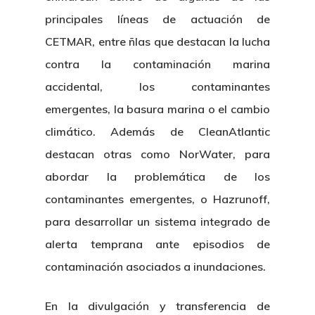
principales líneas de actuación de
CETMAR, entre ñlas que destacan la lucha
contra la contaminación marina
accidental, los contaminantes
emergentes, la basura marina o el cambio
climático. Además de CleanAtlantic
destacan otras como NorWater, para
abordar la problemática de los
contaminantes emergentes, o Hazrunoff,
para desarrollar un sistema integrado de
Nosotros
alerta temprana ante episodios de
Novedades
Organización
contaminación asociados a inundaciones.
Directorio De Personal
Proyectos
Actualidad
En la divulgación y transferencia de