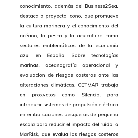
Patronato
conocimiento, además del Business2Sea,
Eventos
Publicaciones
destaca o proyecto Icono, que promueve
Identidad Corporativa
Contratación
Memoria
la cultura marinera y el conocimiento del
Manual De Identidad
Contacto
océano, la pesca y la acuicultura como
Centro De Documentac
Transparencia
Empleo
Corporativa
sectores emblemáticos de la economía
Gobierno Abie
Boletín De Noticias
azul en España. Sobre tecnologías
Licitaciones
Logo CETMAR
marinas, oceanografía operacional y
Plan De Igualdad
evaluación de riesgos costeros ante las
alteraciones climáticas, CETMAR trabaja
en proxyctos como Silencio, para
introducir sistemas de propulsión eléctrica
en embarcaciones pesqueras de pequeña
escala para reducir el impacto del ruido, o
MarRisk, que evalúa los riesgos costeros