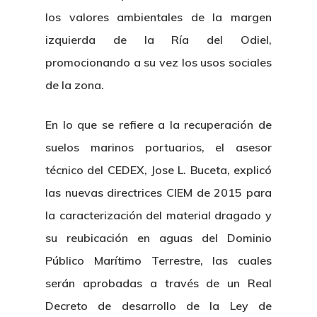
los valores ambientales de la margen
izquierda de la Ría del Odiel,
promocionando a su vez los usos sociales
de la zona.
En lo que se refiere a la recuperación de
suelos marinos portuarios, el asesor
técnico del CEDEX, Jose L. Buceta, explicó
Nosotros
las nuevas directrices CIEM de 2015 para
la caracterización del material dragado y
Novedades
Organización
su reubicación en aguas del Dominio
Directorio De Personal
Proyectos
Actualidad
Público Marítimo Terrestre, las cuales
serán aprobadas a través de un Real
Patronato
Eventos
Publicaciones
Decreto de desarrollo de la Ley de
Identidad Corporativa