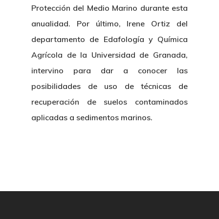
Contratación
Protección del Medio Marino durante esta
Memoria
Manual De Identidad
Contacto
anualidad. Por último, Irene Ortiz del
Centro De Documentac
Transparencia
Empleo
Corporativa
departamento de Edafología y Química
Gobierno Abie
Boletín De Noticias
Agrícola de la Universidad de Granada,
Licitaciones
Logo CETMAR
intervino para dar a conocer las
Plan De Igualdad
posibilidades de uso de técnicas de
recuperación de suelos contaminados
aplicadas a sedimentos marinos.