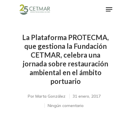
La Plataforma PROTECMA,
Hit enter to search or ESC to close
que gestiona la Fundación
CETMAR, celebra una
jornada sobre restauración
ambiental en el ámbito
portuario
Por
Marta González
31 enero, 2017
Ningún comentario