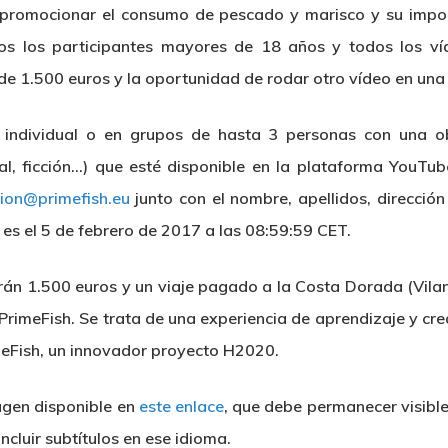
promocionar el consumo de pescado y marisco y su import
os los participantes mayores de 18 años y todos los v
de 1.500 euros y la oportunidad de rodar otro vídeo en un
 individual o en grupos de hasta 3 personas con una o
l, ficción…) que esté disponible en la plataforma YouTube
ion@primefish.eu
junto con el nombre, apellidos, dirección
 es el 5 de febrero de 2017 a las 08:59:59 CET.
irán 1.500 euros y un viaje pagado a la Costa Dorada (Vilan
PrimeFish. Se trata de una experiencia de aprendizaje y cre
imeFish, un innovador proyecto H2020.
magen disponible en
este enlace
, que debe permanecer visibl
cluir subtítulos en ese idioma.