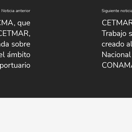
Noticia anterior
Siguiente notici
CMA, que
CETMAR p
n CETMAR,
Trabajo 
ada sobre
creado a
el ámbito
Naciona
portuario
CONAMA