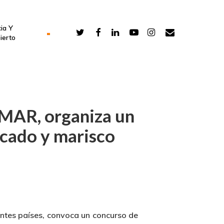
ia Y
ierto
TMAR, organiza un
scado y marisco
entes países, convoca un concurso de