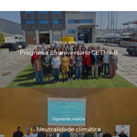
Gobierno Abie
Licitaciones
Logo CETMAR
Plan De Igualdad
Noticia anterior
Programa 25 aniversario CETMAR
Siguiente noticia
Neutralidade climática