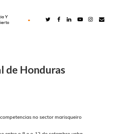
ia Y
ierto
nal de Honduras
 competencias no sector marisqueiro
e entre o 8 e o 12 de setembro unha