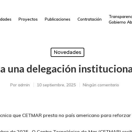
Transparenc
dades
Proyectos
Publicaciones
Contratación
Gobierno Ab
Novedades
 a una delegación institucio
Por
admin
10 septiembre, 2025
Ningún comentario
técnica que CETMAR presta no país americano para reforzar
mbro de 2025-
O Centro Tecnolóxico do Mar (CETMAR) recib