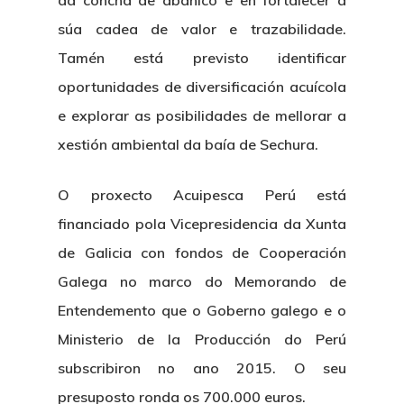
da concha de abanico e en fortalecer a
súa cadea de valor e trazabilidade.
Nosotros
Tamén está previsto identificar
oportunidades de diversificación acuícola
Novedades
Organización
e explorar as posibilidades de mellorar a
Directorio De Personal
xestión ambiental da baía de Sechura.
Proyectos
Actualidad
Patronato
Eventos
Publicaciones
O proxecto Acuipesca Perú está
Identidad Corporativa
financiado pola Vicepresidencia da Xunta
Contratación
Memoria
de Galicia con fondos de Cooperación
Manual De Identidad
Contacto
Centro De Documentac
Galega no marco do Memorando de
Transparencia
Empleo
Corporativa
Entendemento que o Goberno galego e o
Gobierno Abie
Boletín De Noticias
Licitaciones
Logo CETMAR
Ministerio de la Producción do Perú
Plan De Igualdad
subscribiron no ano 2015. O seu
presuposto ronda os 700.000 euros.