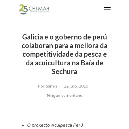
Galicia e o goberno de perú
Hit enter to search or ESC to close
colaboran para a mellora da
competitividade da pesca e
da acuicultura na Baía de
Sechura
Por
admin
22 julio, 2019
Ningún comentario
O proxecto Acuipesca Perú