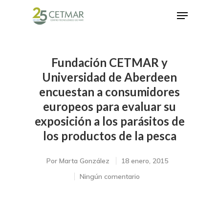
Fundación CETMAR y
Hit enter to search or ESC to close
Universidad de Aberdeen
encuestan a consumidores
europeos para evaluar su
exposición a los parásitos de
los productos de la pesca
Por
Marta González
18 enero, 2015
Ningún comentario