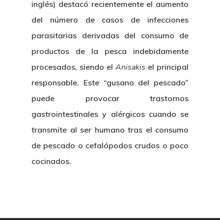
inglés) destacó recientemente el aumento
del número de casos de infecciones
Nosotros
parasitarias derivadas del consumo de
productos de la pesca indebidamente
Novedades
Organización
procesados, siendo el
Anisakis
el principal
Directorio De Personal
responsable. Este “gusano del pescado”
Proyectos
Actualidad
puede provocar trastornos
Patronato
Eventos
Publicaciones
gastrointestinales y alérgicos cuando se
Identidad Corporativa
transmite al ser humano tras el consumo
Contratación
Memoria
de pescado o cefalópodos crudos o poco
Manual De Identidad
Contacto
Centro De Documentac
Transparencia
Empleo
cocinados.
Corporativa
Gobierno Abie
Boletín De Noticias
Licitaciones
Logo CETMAR
Plan De Igualdad