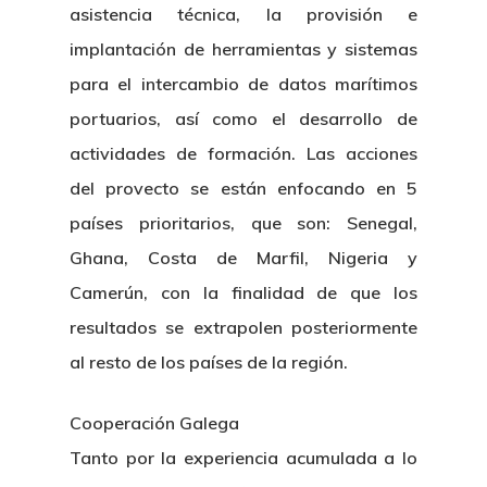
asistencia técnica, la provisión e
implantación de herramientas y sistemas
para el intercambio de datos marítimos
portuarios, así como el desarrollo de
actividades de formación. Las acciones
del provecto se están enfocando en 5
países prioritarios, que son: Senegal,
Ghana, Costa de Marfil, Nigeria y
Nosotros
Camerún, con la finalidad de que los
resultados se extrapolen posteriormente
Novedades
Organización
al resto de los países de la región.
Directorio De Personal
Proyectos
Actualidad
Cooperación Galega
Patronato
Eventos
Publicaciones
Tanto por la experiencia acumulada a lo