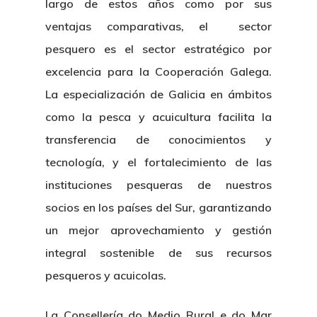
Identidad Corporativa
largo de estos años como por sus
Contratación
Memoria
ventajas comparativas, el sector
Manual De Identidad
Contacto
Centro De Documentac
pesquero es el sector estratégico por
Transparencia
Empleo
Corporativa
excelencia para la Cooperación Galega.
Gobierno Abie
Boletín De Noticias
Licitaciones
Logo CETMAR
La especialización de Galicia en ámbitos
Plan De Igualdad
como la pesca y acuicultura facilita la
transferencia de conocimientos y
tecnología, y el fortalecimiento de las
instituciones pesqueras de nuestros
socios en los países del Sur, garantizando
un mejor aprovechamiento y gestión
integral sostenible de sus recursos
pesqueros y acuicolas.
La Consellería do Medio Rural e do Mar