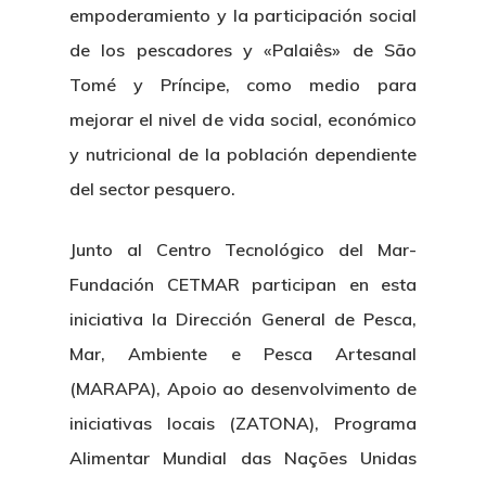
Directorio De Personal
empoderamiento y la participación social
Proyectos
Actualidad
de los pescadores y «Palaiês» de São
Patronato
Eventos
Publicaciones
Tomé y Príncipe, como medio para
Identidad Corporativa
mejorar el nivel de vida social, económico
Contratación
Memoria
y nutricional de la población dependiente
Manual De Identidad
Contacto
Centro De Documentac
Transparencia
Empleo
del sector pesquero.
Corporativa
Gobierno Abie
Boletín De Noticias
Licitaciones
Logo CETMAR
Junto al Centro Tecnológico del Mar-
Fundación CETMAR participan en esta
Plan De Igualdad
iniciativa la Dirección General de Pesca,
Mar, Ambiente e Pesca Artesanal
(MARAPA), Apoio ao desenvolvimento de
iniciativas locais (ZATONA), Programa
Alimentar Mundial das Nações Unidas