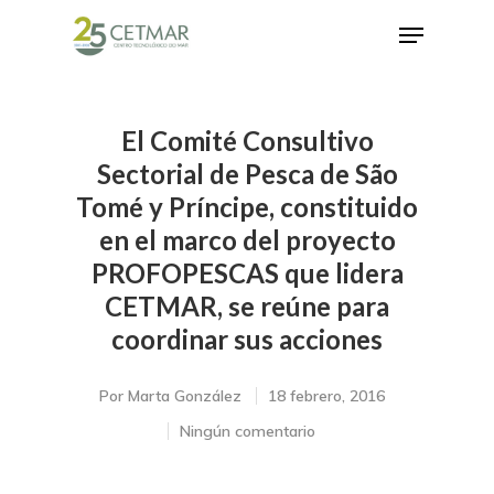
El Comité Consultivo
Hit enter to search or ESC to close
Sectorial de Pesca de São
Tomé y Príncipe, constituido
en el marco del proyecto
PROFOPESCAS que lidera
CETMAR, se reúne para
coordinar sus acciones
Por
Marta González
18 febrero, 2016
Ningún comentario