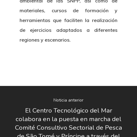
ambiental de las SNPP, así como de
Centro De Documentac
Transparencia
Empleo
Corporativa
materiales, cursos de formación y
Gobierno Abie
Boletín De Noticias
Licitaciones
Logo CETMAR
herramientas que faciliten la realización
de ejercicios adaptados a diferentes
Plan De Igualdad
regiones y escenarios.
Noticia anterior
El Centro Tecnológico del Mar
colabora en la puesta en marcha del
Comité Consultivo Sectorial de Pesca
de São Tomé y Príncipe a través del