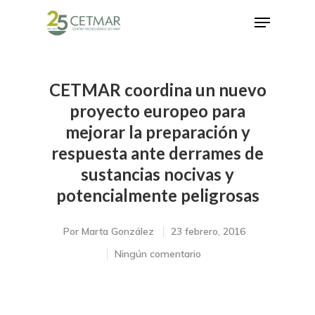
CETMAR coordina un nuevo
Hit enter to search or ESC to close
proyecto europeo para
mejorar la preparación y
respuesta ante derrames de
sustancias nocivas y
potencialmente peligrosas
Por
Marta González
23 febrero, 2016
Ningún comentario