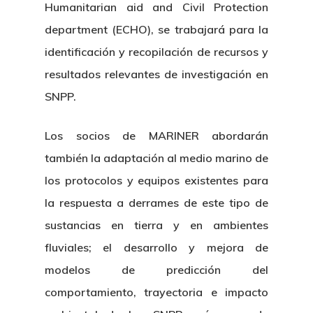
Humanitarian aid and Civil Protection
department (ECHO), se trabajará para la
identificación y recopilación de recursos y
resultados relevantes de investigación en
SNPP.
Los socios de MARINER abordarán
Nosotros
también la adaptación al medio marino de
Novedades
Organización
los protocolos y equipos existentes para
la respuesta a derrames de este tipo de
Directorio De Personal
Proyectos
Actualidad
sustancias en tierra y en ambientes
Patronato
Eventos
fluviales; el desarrollo y mejora de
Publicaciones
modelos de predicción del
Identidad Corporativa
Contratación
Memoria
comportamiento, trayectoria e impacto
Manual De Identidad
Contacto