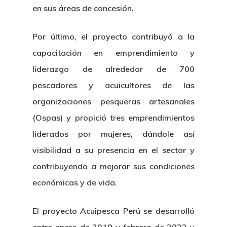
en sus áreas de concesión.
Novedades
Organización
Por último, el proyecto contribuyó a la
Directorio De Personal
Proyectos
Actualidad
capacitación en emprendimiento y
Patronato
Eventos
liderazgo de alrededor de 700
Publicaciones
pescadores y acuicultores de las
Identidad Corporativa
Contratación
Memoria
organizaciones pesqueras artesanales
Manual De Identidad
Contacto
(Ospas) y propició tres emprendimientos
Centro De Documentac
Transparencia
Empleo
Corporativa
liderados por mujeres, dándole así
Gobierno Abie
Boletín De Noticias
Licitaciones
Logo CETMAR
visibilidad a su presencia en el sector y
contribuyendo a mejorar sus condiciones
Plan De Igualdad
económicas y de vida.
El proyecto Acuipesca Perú se desarrolló