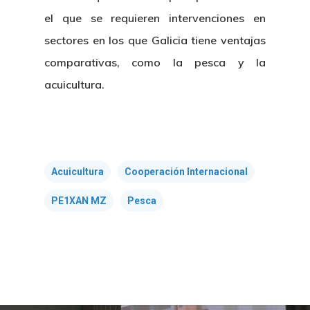
el que se requieren intervenciones en
sectores en los que Galicia tiene ventajas
comparativas, como la pesca y la
Nosotros
acuicultura.
Novedades
Organización
Directorio De Personal
Proyectos
Actualidad
Acuicultura
Cooperación Internacional
Patronato
Eventos
Publicaciones
PE1XAN MZ
Pesca
Identidad Corporativa
Contratación
Memoria
Manual De Identidad
Contacto
Centro De Documentac
Transparencia
Empleo
Corporativa
Gobierno Abie
Boletín De Noticias
Licitaciones
Logo CETMAR