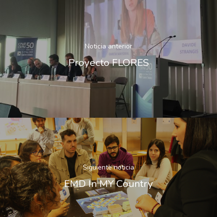
Plan De Igualdad
Noticia anterior
Proyecto FLORES
Siguiente noticia
EMD In MY Country