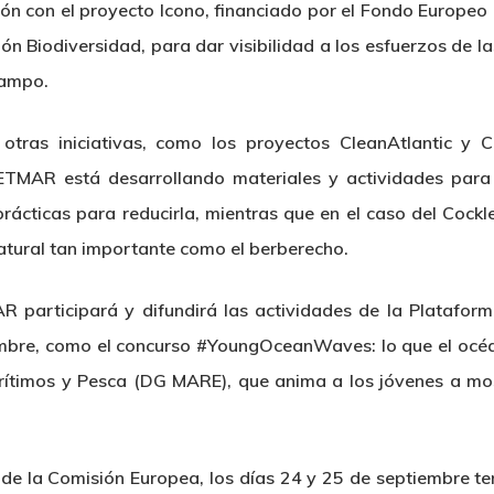
ión con el proyecto Icono, financiado por el Fondo Europeo
n Biodiversidad, para dar visibilidad a los esfuerzos de l
campo.
otras iniciativas, como los proyectos CleanAtlantic y 
CETMAR está desarrollando materiales y actividades para
cticas para reducirla, mientras que en el caso del Cockl
atural tan importante como el berberecho.
R participará y difundirá las actividades de la Platafor
embre, como el concurso #YoungOceanWaves: lo que el océa
rítimos y Pesca (DG MARE), que anima a los jóvenes a mo
de la Comisión Europea, los días 24 y 25 de septiembre ten