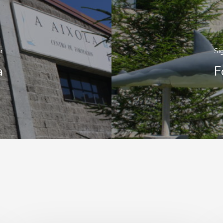
r
Si
a
F