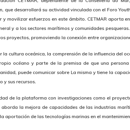
ndación CETMAR, dependiente de la Consellería do Ma
 que desarrollará su actividad vinculada con el Foro You
r y movilizar esfuerzos en este ámbito. CETMAR aporta en e
eneral y a los sectores marítimos y comunidades pesqueras.
tros proyectos, promoviendo la conexión entre organizacion
la cultura oceánica, la comprensión de la influencia del o
propio océano y parte de la premisa de que una persona
anidad, puede comunicar sobre La misma y tiene la capac
o y sus recursos.
idad de la plataforma con investigaciones como el proyec
aborda la mejora de capacidades de las industrias maríti
 la aportación de las tecnologías marinas en el mantenimie