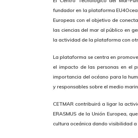
El Centro Tecnológico del Mar-Fu
fundador en la plataforma EU4Ocean,
Europeas con el objetivo de conecta
las ciencias del mar al público en g
la actividad de la plataforma con o
La plataforma se centra en promover 
el impacto de las personas en el 
importancia del océano para la hum
y responsables sobre el medio marin
Hit enter to search or ESC to close
CETMAR contribuirá a ligar la activ
ERASMUS de la Unión Europea, que 
cultura oceánica dando visibilidad a