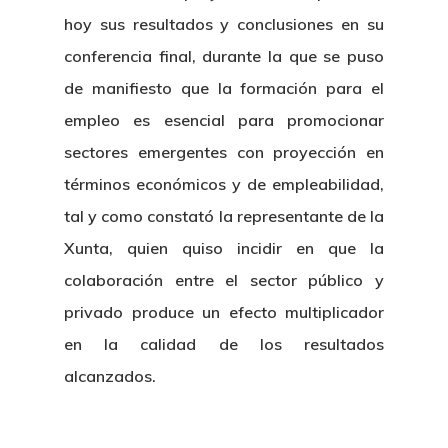
hoy sus resultados y conclusiones en su
Nosotros
conferencia final, durante la que se puso
de manifiesto que la formación para el
Novedades
Organización
empleo es esencial para promocionar
Directorio De Personal
Proyectos
Actualidad
sectores emergentes con proyección en
términos económicos y de empleabilidad,
Patronato
Eventos
Publicaciones
tal y como constató la representante de la
Identidad Corporativa
Xunta, quien quiso incidir en que la
Contratación
Memoria
Manual De Identidad
colaboración entre el sector público y
Contacto
Centro De Documentac
Transparencia
Empleo
Corporativa
privado produce un efecto multiplicador
Gobierno Abie
en la calidad de los resultados
Boletín De Noticias
Licitaciones
Logo CETMAR
alcanzados.
Plan De Igualdad