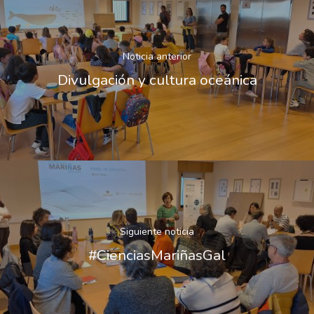
Noticia anterior
Divulgación y cultura oceánica
Siguiente noticia
#CienciasMariñasGal