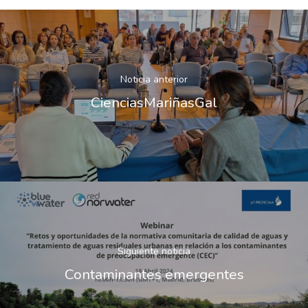
Plan De Igualdad
Noticia anterior
CienciasMariñasGal
Siguiente noticia
Contaminantes emergentes