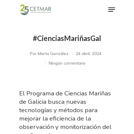
#CienciasMariñasGal
Hit enter to search or ESC to close
Por
Marta González
24 abril, 2024
Ningún comentario
El Programa de Ciencias Mariñas
de Galicia busca nuevas
tecnologías y métodos para
mejorar la eficiencia de la
observación y monitorización del