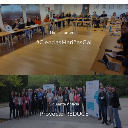
Noticia anterior
#CienciasMariñasGal
Siguiente noticia
Proyecto REDUCE