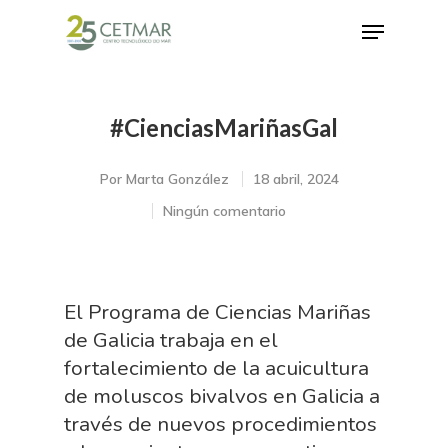
#CienciasMariñasGal
Hit enter to search or ESC to close
Por
Marta González
18 abril, 2024
Ningún comentario
El Programa de Ciencias Mariñas
de Galicia trabaja en el
fortalecimiento de la acuicultura
de moluscos bivalvos en Galicia a
través de nuevos procedimientos