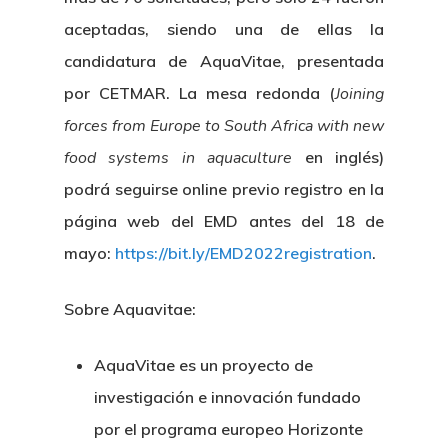
aceptadas, siendo una de ellas la
candidatura de AquaVitae, presentada
por CETMAR. La mesa redonda (
Joining
forces from Europe to South Africa with new
food systems in aquaculture
en inglés)
podrá seguirse online previo registro en la
Nosotros
página web del EMD antes del 18 de
mayo:
https://bit.ly/EMD2022registration
.
Novedades
Organización
Sobre Aquavitae:
Directorio De Personal
Proyectos
Actualidad
Patronato
AquaVitae es un proyecto de
Eventos
Publicaciones
investigación e innovación fundado
Identidad Corporativa
Contratación
Memoria
por el programa europeo Horizonte