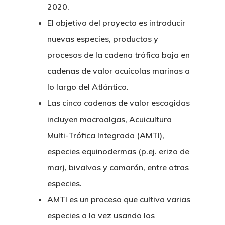
Manual De Identidad
Contacto
2020.
Centro De Documentac
Transparencia
Empleo
Corporativa
El objetivo del proyecto es introducir
Gobierno Abie
Boletín De Noticias
nuevas especies, productos y
Licitaciones
Logo CETMAR
procesos de la cadena trófica baja en
Plan De Igualdad
cadenas de valor acuícolas marinas a
lo largo del Atlántico.
Las cinco cadenas de valor escogidas
incluyen macroalgas, Acuicultura
Multi-Trófica Integrada (AMTI),
especies equinodermas (p.ej. erizo de
mar), bivalvos y camarón, entre otras
especies.
AMTI es un proceso que cultiva varias
especies a la vez usando los