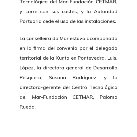
Tecnológico del Mar-Fundación CETMAR,
y corre con sus costes, y la Autoridad
Novedades
Organización
Portuaria cede el uso de las instalaciones.
Directorio De Personal
Proyectos
Actualidad
La conselleira do Mar estuvo acompañada
Patronato
Eventos
Publicaciones
en la firma del convenio por el delegado
Identidad Corporativa
territorial de la Xunta en Pontevedra, Luis,
Contratación
Memoria
López, la directora general de Desarrollo
Manual De Identidad
Contacto
Centro De Documentac
Transparencia
Empleo
Pesquero, Susana Rodríguez, y la
Corporativa
directora-gerente del Centro Tecnológico
Gobierno Abie
Boletín De Noticias
Licitaciones
Logo CETMAR
del Mar-Fundación CETMAR, Paloma
Plan De Igualdad
Rueda.