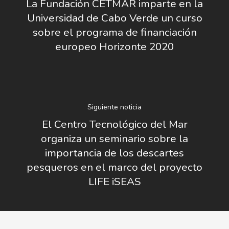
La Fundación CETMAR imparte en la
Nosotros
Universidad de Cabo Verde un curso
sobre el programa de financiación
Novedades
Organización
europeo Horizonte 2020
Directorio De Personal
Proyectos
Actualidad
Patronato
Eventos
Publicaciones
Identidad Corporativa
Siguiente noticia
Contratación
Memoria
El Centro Tecnológico del Mar
Manual De Identidad
Contacto
organiza un seminario sobre la
Centro De Documentac
Transparencia
Empleo
Corporativa
importancia de los descartes
Gobierno Abie
Boletín De Noticias
pesqueros en el marco del proyecto
Licitaciones
Logo CETMAR
LIFE iSEAS
Plan De Igualdad