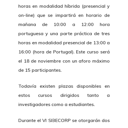
horas en modalidad híbrida (presencial y
on-line) que se impartirá en horario de
mañana de 10:00 a 12:00 hora
portuguesa y una parte práctica de tres
horas en modalidad presencial de 13:00 a
16:00 (hora de Portugal). Este curso será
el 18 de noviembre con un aforo máximo
Nosotros
de 15 participantes.
Novedades
Organización
Todavía existen plazas disponibles en
Directorio De Personal
Proyectos
Actualidad
estos cursos dirigidos tanto a
Patronato
investigadores como a estudiantes.
Eventos
Publicaciones
Identidad Corporativa
Durante el VI SIBECORP se otorgarán dos
Contratación
Memoria
Manual De Identidad