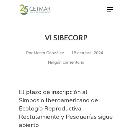
VI SIBECORP
Hit enter to search or ESC to close
Por
Marta González
18 octubre, 2024
Ningún comentario
El plazo de inscripción al
Simposio Iberoamericano de
Ecología Reproductiva,
Reclutamiento y Pesquerías sigue
abierto