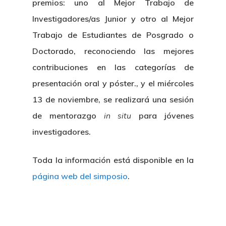
Contacto
premios: uno al
Mejor Trabajo de
Centro De Documentac
Transparencia
Empleo
Corporativa
Investigadores/as Junior
y otro al
Mejor
Gobierno Abie
Boletín De Noticias
Trabajo de Estudiantes de Posgrado o
Licitaciones
Logo CETMAR
Doctorado
, reconociendo las mejores
Plan De Igualdad
contribuciones en las categorías de
presentación oral y póster., y el miércoles
13 de noviembre, se realizará una sesión
de mentorazgo
in situ
para jóvenes
investigadores.
Toda la información está disponible en la
página web del simposio
.