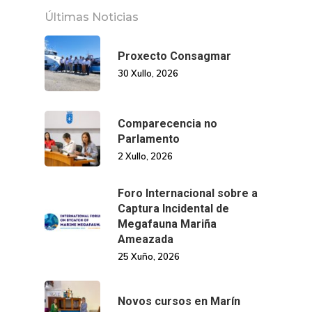
Contratación
Memoria
Últimas Noticias
Manual De Identidad
Contacto
Centro De Documentac
Transparencia
Ofertas De Traballo
Corporativa
Proxecto Consagmar
Goberno Aber
30 Xullo, 2026
Boletín De Novas
Licitacións
Logo CETMAR
Plan De Igualdade
Comparecencia no
Parlamento
2 Xullo, 2026
Foro Internacional sobre a
Captura Incidental de
Megafauna Mariña
Ameazada
25 Xuño, 2026
Novos cursos en Marín