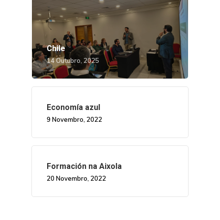
Chile
14 Outubro, 2025
Economía azul
9 Novembro, 2022
Nós
Novidades
Organización
Formación na Aixola
Directorio De Persoal
Proxectos
Eventos
20 Novembro, 2022
Padroado
Novidades
Publicacións
Identidade Corporativa