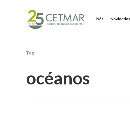
Nós
Novidade
Tag
océanos
Hit enter to search or ESC to close