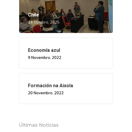
Chile
14 Outubro, 2025
Economía azul
9 Novembro, 2022
Nós
Novidades
Organización
Formación na Aixola
20 Novembro, 2022
Directorio De Persoal
Proxectos
Eventos
Padroado
Novidades
Publicacións
Identidade Corporativa
Últimas Noticias
Contratación
Memoria