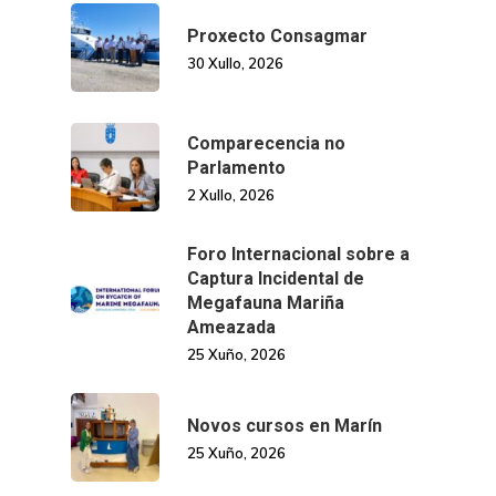
Manual De Identidad
Contacto
Proxecto Consagmar
Centro De Documentac
Transparencia
Ofertas De Traballo
Corporativa
30 Xullo, 2026
Goberno Aber
Boletín De Novas
Licitacións
Logo CETMAR
Comparecencia no
Plan De Igualdade
Parlamento
2 Xullo, 2026
Foro Internacional sobre a
Captura Incidental de
Megafauna Mariña
Ameazada
25 Xuño, 2026
Novos cursos en Marín
25 Xuño, 2026