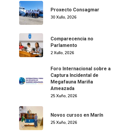
Manual De Identidad
Contacto
Proxecto Consagmar
Centro De Documentac
Transparencia
Ofertas De Traballo
Corporativa
30 Xullo, 2026
Goberno Aber
Boletín De Novas
Licitacións
Logo CETMAR
Comparecencia no
Plan De Igualdade
Parlamento
2 Xullo, 2026
Foro Internacional sobre a
Captura Incidental de
Megafauna Mariña
Ameazada
25 Xuño, 2026
Novos cursos en Marín
25 Xuño, 2026