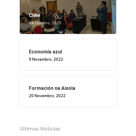
Chile
14 Outubro, 2025
Economía azul
9 Novembro, 2022
Nós
Novidades
Organización
Formación na Aixola
20 Novembro, 2022
Directorio De Persoal
Proxectos
Eventos
Padroado
Novidades
Publicacións
Identidade Corporativa
Últimas Noticias
Contratación
Memoria