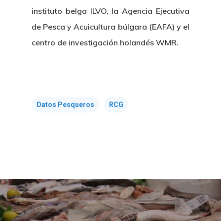
instituto belga ILVO, la Agencia Ejecutiva
de Pesca y Acuicultura búlgara (EAFA) y el
Nosotros
centro de investigación holandés WMR.
Novedades
Organización
Directorio De Personal
Proyectos
Actualidad
Datos Pesqueros
RCG
Patronato
Eventos
Publicaciones
Identidad Corporativa
Contratación
Memoria
Manual De Identidad
Contacto
Centro De Documentac
Transparencia
Empleo
Corporativa
Gobierno Abie
Boletín De Noticias
Licitaciones
Logo CETMAR
Plan De Igualdad