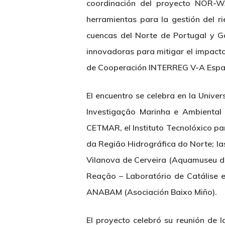
coordinación del proyecto NOR-W
herramientas para la gestión del ri
cuencas del Norte de Portugal y Ga
innovadoras para mitigar el impact
de Cooperación INTERREG V-A Espa
El encuentro se celebra en la Unive
Investigação Marinha e Ambiental 
CETMAR, el Instituto Tecnolóxico pa
da Região Hidrográfica do Norte; la
Vilanova de Cerveira (Aquamuseu do
Hit enter to search or ESC to close
Reação – Laboratório de Catálise 
ANABAM (Asociación Baixo Miño).
El proyecto celebró su reunión de l