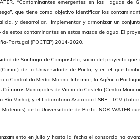
ATER, “Contaminantes emergentes en las aguas de Gal
esgo”, que tiene como objetivo identificar los contamina
licia, y desarrollar, implementar y armonizar un conjunto
o de estos contaminantes en estas masas de agua. El proye
ña-Portugal (POCTEP) 2014-2020.
rsidad de Santiago de Compostela, socio del proyecto que co
(Ciimar) de la Universidade de Porto, y en el que tambié
ra o Control do Medio Mariño-Intecmar; la Agência Portug
s Cámaras Municipales de Viana do Castelo (Centro Monito
 Río Minho); y el Laboratorio Asociado LSRE – LCM (Labo
e Materiais) de la Universidade de Porto. NOR-WATER cu
anzamiento en julio y hasta la fecha el consorcio ha ava