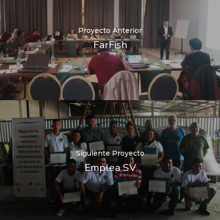
Proyecto Anterior
FarFish
Siguiente Proyecto
Emplea SV