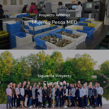
Proyecto Anterior
Mujeres Pesca MED
Siguiente Proyecto
ClimeFish