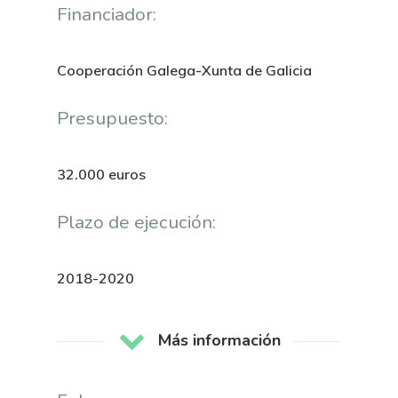
Novedades
Organización
Financiador:
Directorio De Personal
Proyectos
Actualidad
Cooperación Galega-Xunta de Galicia
Patronato
Eventos
Publicaciones
Presupuesto:
Identidad Corporativa
Contratación
Memoria
Manual De Identidad
Contacto
32.000 euros
Centro De Documentac
Transparencia
Empleo
Corporativa
Plazo de ejecución:
Gobierno Abie
Boletín De Noticias
Licitaciones
Logo CETMAR
Plan De Igualdad
2018-2020
Más información