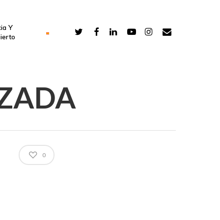
ia Y
ierto
IZADA
0