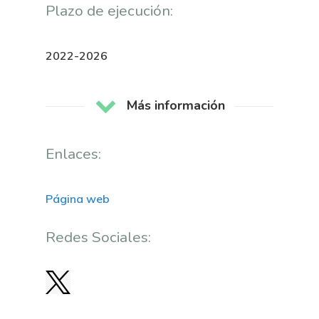
Plazo de ejecución:
2022-2026
Más información
Nosotros
Enlaces:
Novedades
Organización
Página web
Directorio De Personal
Proyectos
Actualidad
Redes Sociales:
Patronato
Eventos
Publicaciones
Identidad Corporativa
Contratación
Memoria
Manual De Identidad
Contacto
Centro De Documentac