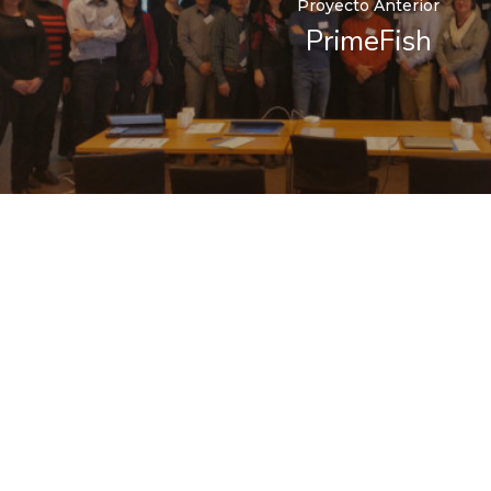
Proyecto Anterior
PrimeFish