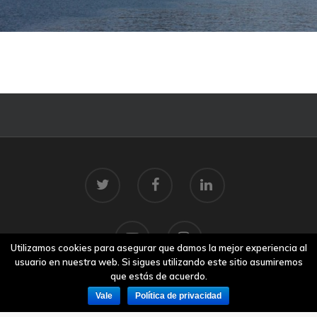
Utilizamos cookies para asegurar que damos la mejor experiencia al
usuario en nuestra web. Si sigues utilizando este sitio asumiremos
que estás de acuerdo.
Vale
Política de privacidad
© 2026 Centro Tecnolóxico do Mar.
Aviso legal