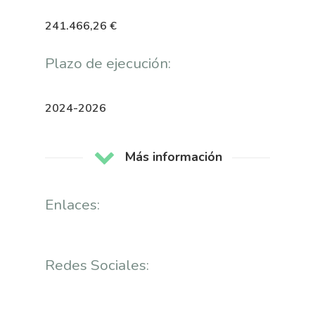
241.466,26 €
Plazo de ejecución:
2024-2026
Nosotros
Más información
Novedades
Organización
Enlaces:
Directorio De Personal
Proyectos
Actualidad
Patronato
Eventos
Publicaciones
Redes Sociales:
Identidad Corporativa
Contratación
Memoria
Manual De Identidad
Contacto