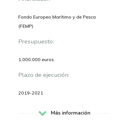
Nosotros
Novedades
Organización
Fondo Europeo Marítimo y de Pesca
(FEMP)
Directorio De Personal
Proyectos
Actualidad
Presupuesto:
Patronato
Eventos
Publicaciones
Identidad Corporativa
1.000.000 euros
Contratación
Memoria
Manual De Identidad
Contacto
Centro De Documentac
Plazo de ejecución:
Transparencia
Empleo
Corporativa
Gobierno Abie
Boletín De Noticias
Licitaciones
Logo CETMAR
2019-2021
Plan De Igualdad
Más información