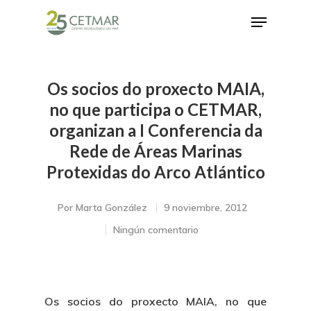
Os socios do proxecto MAIA,
Hit enter to search or ESC to close
no que participa o CETMAR,
organizan a I Conferencia da
Rede de Áreas Marinas
Protexidas do Arco Atlántico
Por
Marta González
9 noviembre, 2012
Ningún comentario
Os socios do proxecto MAIA, no que