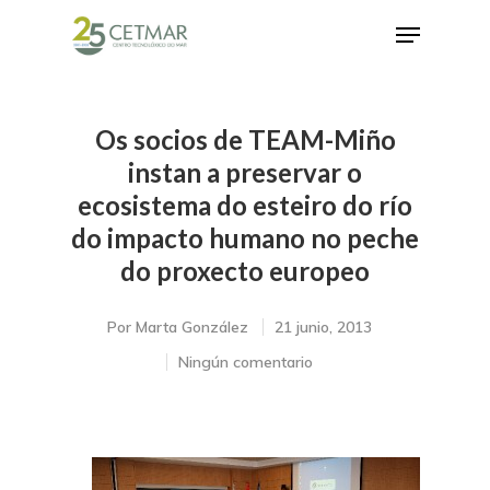
Os socios de TEAM-Miño
Hit enter to search or ESC to close
instan a preservar o
ecosistema do esteiro do río
do impacto humano no peche
do proxecto europeo
Por
Marta González
21 junio, 2013
Ningún comentario