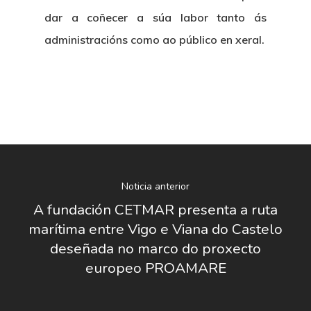
Nosotros
dar a coñecer a súa labor tanto ás
administracións como ao público en xeral.
Novedades
Organización
Directorio De Personal
Proyectos
Actualidad
Patronato
Eventos
Publicaciones
Identidad Corporativa
Contratación
Memoria
Manual De Identidad
Contacto
Centro De Documentac
Transparencia
Empleo
Noticia anterior
Corporativa
A fundación CETMAR presenta a ruta
Gobierno Abie
Boletín De Noticias
Licitaciones
Logo CETMAR
marítima entre Vigo e Viana do Castelo
deseñada no marco do proxecto
Plan De Igualdad
europeo PROAMARE