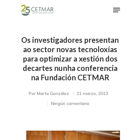
Os investigadores presentan
Hit enter to search or ESC to close
ao sector novas tecnoloxías
para optimizar a xestión dos
decartes nunha conferencia
na Fundación CETMAR
Por
Marta González
21 marzo, 2013
Ningún comentario