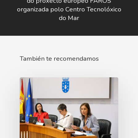
do proxecto europeo FAROS
Gobierno Abie
Boletín De Noticias
Licitaciones
Logo CETMAR
organizada polo Centro Tecnolóxico
do Mar
Plan De Igualdad
También te recomendamos