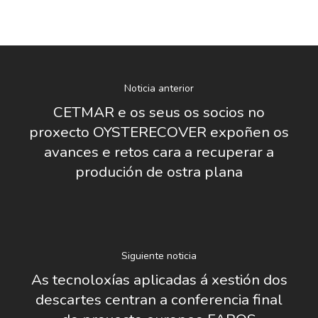
Noticia anterior
CETMAR e os seus os socios no
Nosotros
proxecto OYSTERECOVER expoñen os
Novedades
avances e retos cara a recuperar a
Organización
produción de ostra plana
Directorio De Personal
Proyectos
Actualidad
Patronato
Eventos
Publicaciones
Identidad Corporativa
Siguiente noticia
Contratación
Memoria
As tecnoloxías aplicadas á xestión dos
Manual De Identidad
Contacto
Centro De Documentac
Transparencia
descartes centran a conferencia final
Empleo
Corporativa