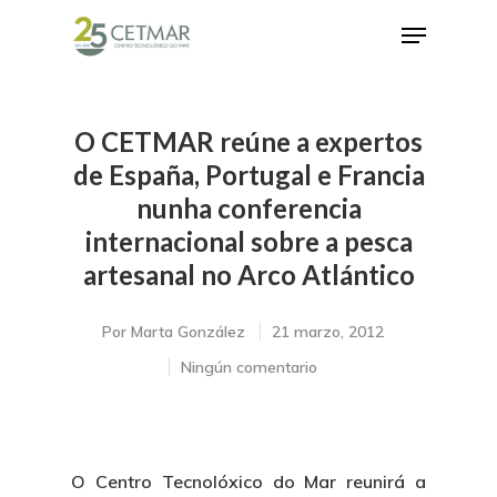
O CETMAR reúne a expertos
Hit enter to search or ESC to close
de España, Portugal e Francia
nunha conferencia
internacional sobre a pesca
artesanal no Arco Atlántico
Por
Marta González
21 marzo, 2012
Ningún comentario
O Centro Tecnolóxico do Mar reunirá a