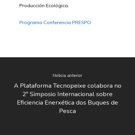
Producción Ecológica.
Programa Conferencia PRESPO
Nosotros
Noticia anterior
Novedades
Organización
A Plataforma Tecnopeixe colabora no
2º Simposio Internacional sobre
Directorio De Personal
Proyectos
Actualidad
Eficiencia Enerxética dos Buques de
Pesca
Patronato
Eventos
Publicaciones
Identidad Corporativa
Contratación
Memoria