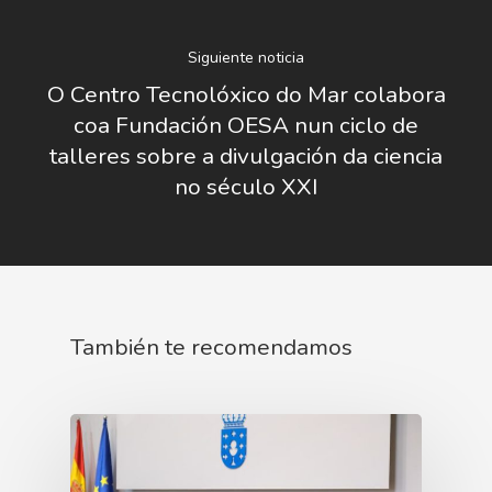
Manual De Identidad
Contacto
Centro De Documentac
Transparencia
Empleo
Corporativa
Siguiente noticia
Gobierno Abie
Boletín De Noticias
Licitaciones
O Centro Tecnolóxico do Mar colabora
Logo CETMAR
coa Fundación OESA nun ciclo de
Plan De Igualdad
talleres sobre a divulgación da ciencia
no século XXI
También te recomendamos