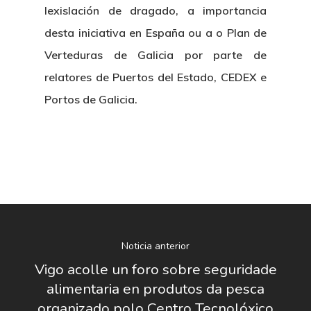
lexislación de dragado, a importancia
desta iniciativa en España ou a o Plan de
Verteduras de Galicia por parte de
relatores de Puertos del Estado, CEDEX e
Portos de Galicia.
Nosotros
Novedades
Organización
Noticia anterior
Directorio De Personal
Proyectos
Actualidad
Vigo acolle un foro sobre seguridade
alimentaria en produtos da pesca
Patronato
Eventos
Publicaciones
organizado polo Centro Tecnolóxico