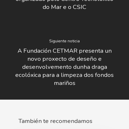
Identidad Corporativa
do Mar e o CSIC
Contratación
Memoria
Manual De Identidad
Contacto
Centro De Documentac
Transparencia
Empleo
Corporativa
Gobierno Abie
Boletín De Noticias
Licitaciones
Logo CETMAR
Siguiente noticia
A Fundación CETMAR presenta un
Plan De Igualdad
novo proxecto de deseño e
desenvolvemento dunha draga
ecolóxica para a limpeza dos fondos
mariños
También te recomendamos