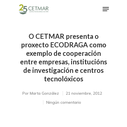
O CETMAR presenta o
Hit enter to search or ESC to close
proxecto ECODRAGA como
exemplo de cooperación
entre empresas, institucións
de investigación e centros
tecnolóxicos
Por
Marta González
21 noviembre, 2012
Ningún comentario