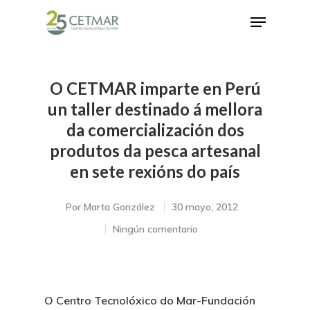
O CETMAR imparte en Perú
Hit enter to search or ESC to close
un taller destinado á mellora
da comercialización dos
produtos da pesca artesanal
en sete rexións do país
Por
Marta González
30 mayo, 2012
Ningún comentario
O Centro Tecnolóxico do Mar-Fundación