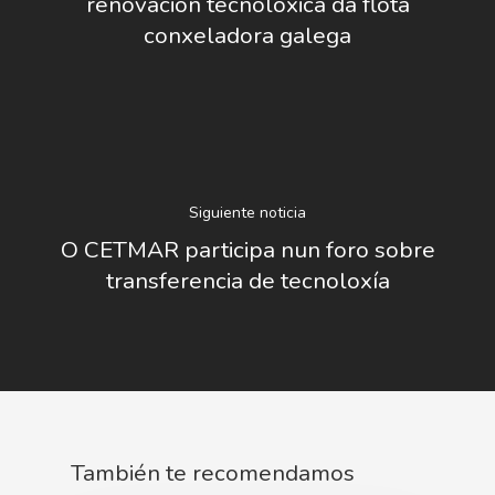
renovación tecnolóxica da flota
conxeladora galega
Siguiente noticia
O CETMAR participa nun foro sobre
transferencia de tecnoloxía
Nosotros
Novedades
Organización
Directorio De Personal
Proyectos
Actualidad
Patronato
También te recomendamos
Eventos
Publicaciones