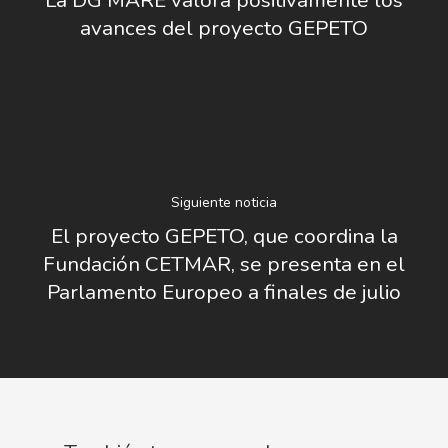
avances del proyecto GEPETO
Siguiente noticia
El proyecto GEPETO, que coordina la
Fundación CETMAR, se presenta en el
Parlamento Europeo a finales de julio
Nosotros
Novedades
Organización
Directorio De Personal
Proyectos
Actualidad
Patronato
Eventos