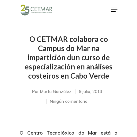
O CETMAR colabora co
Hit enter to search or ESC to close
Campus do Mar na
impartición dun curso de
especialización en análises
costeiros en Cabo Verde
Por
Marta González
9 julio, 2013
Ningún comentario
O Centro Tecnolóxico do Mar está a