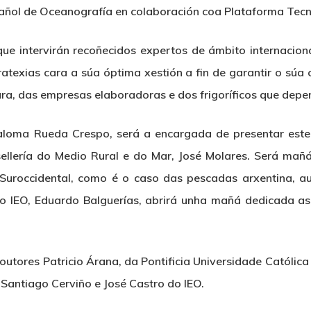
pañol de Oceanografía en colaboración coa Plataforma Te
ue intervirán recoñecidos expertos de ámbito internaciona
ratexias cara a súa óptima xestión a fin de garantir o súa
tura, das empresas elaboradoras e dos frigoríficos que depe
loma Rueda Crespo, será a encargada de presentar este 
sellería do Medio Rural e do Mar, José Molares. Será ma
 Suroccidental, como é o caso das pescadas arxentina, au
 do IEO, Eduardo Balguerías, abrirá unha mañá dedicada as
doutores Patricio Árana, da Pontificia Universidade Católic
, Santiago Cerviño e José Castro do IEO.