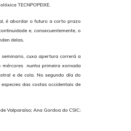
cnolóxica TECNPOPEIXE.
l, é abordar o futuro a corto prazo
 continuidade e, consecuentemente, o
nden delas.
seminario, cuxa apertura correrá a
ñá mércores nunha primeira xornada
stral e de cola. No segundo día do
 especies das costas occidentais de
a de Valparaíso; Ana Gordoa do CSIC;