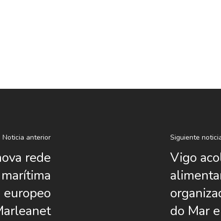
Noticia anterior
Siguiente notici
ova rede
Vigo aco
 marítima
alimenta
o europeo
organiza
arleanet
do Mar e