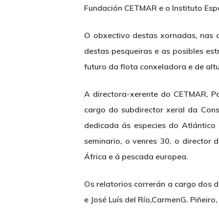
Fundación CETMAR e o Instituto Es
O obxectivo destas xornadas, nas q
destas pesqueiras e as posibles est
futuro da flota conxeladora e de al
A directora-xerente do CETMAR, Pa
cargo do subdirector xeral da Con
Hit enter to search or ESC to close
dedicada ás especies do Atlántico
seminario, o venres 30, o director
África e á pescada europea.
Os relatorios correrán a cargo dos 
e José Luís del Río,CarmenG. Piñeiro