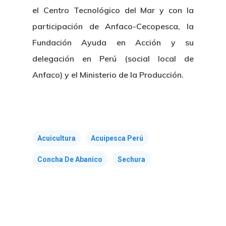
el Centro Tecnológico del Mar y con la
participación de Anfaco-Cecopesca, la
Fundación Ayuda en Acción y su
delegación en Perú (social local de
Nosotros
Anfaco) y el Ministerio de la Producción.
Novedades
Organización
Directorio De Personal
Proyectos
Actualidad
Acuicultura
Acuipesca Perú
Patronato
Eventos
Publicaciones
Concha De Abanico
Sechura
Identidad Corporativa
Contratación
Memoria
Manual De Identidad
Contacto
Centro De Documentac
Transparencia
Empleo
Corporativa
Gobierno Abie
Boletín De Noticias
Licitaciones
Logo CETMAR