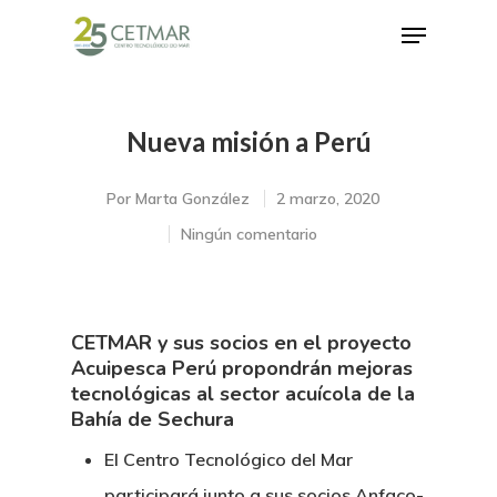
Nueva misión a Perú
Hit enter to search or ESC to close
Por
Marta González
2 marzo, 2020
Ningún comentario
CETMAR y sus socios en el proyecto
Acuipesca Perú propondrán mejoras
tecnológicas al sector acuícola de la
Bahía de Sechura
El Centro Tecnológico del Mar
participará junto a sus socios Anfaco-