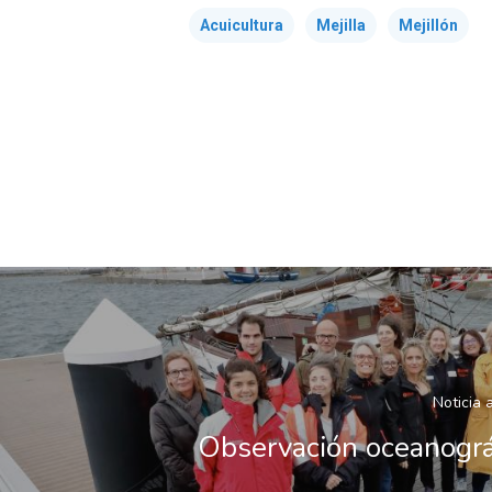
Acuicultura
Mejilla
Mejillón
Noticia 
Observación oceanográ