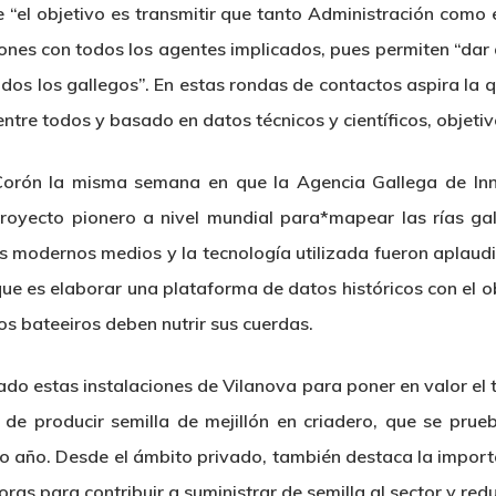
ue “el objetivo es transmitir que tanto Administración como
ones con todos los agentes implicados, pues permiten “dar a 
todos los gallegos”. En estas rondas de contactos aspira la 
ntre todos y basado en datos técnicos y científicos, objeti
e Corón la misma semana en que la Agencia Gallega de In
royecto pionero a nivel mundial para*mapear las rías gal
 Los modernos medios y la tecnología utilizada fueron aplaud
, que es elaborar una plataforma de datos históricos con el 
los bateeiros deben nutrir sus cuerdas.
ado estas instalaciones de Vilanova para poner en valor el
d de producir semilla de mejillón en criadero, que se pru
imo año. Desde el ámbito privado, también destaca la impor
oras para contribuir a suministrar de semilla al sector y red